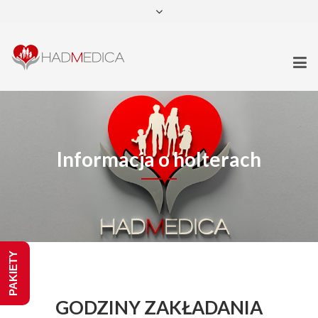
recepcja@hadmedica.pl
+48 22 452 40 55
+48 791 990 068
Facebook
instagram
Google+
Informacja o holterach
PAKIETY
GODZINY
ZAKŁADANIA